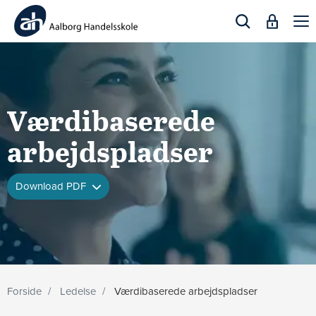
Togg
navi
Værdibaserede
arbejdspladser
Download PDF
Forside
Ledelse
Værdibaserede arbejdspladser