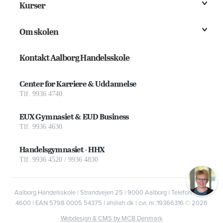
Kurser
Om skolen
Kontakt Aalborg Handelsskole
Center for Karriere & Uddannelse
Tlf. 9936 4740
EUX Gymnasiet & EUD Business
Tlf. 9936 4630
Handelsgymnasiet - HHX
Tlf. 9936 4520 / 9936 4830
Aalborg Handelsskole | Strandvejen 25 | 9000 Aalborg | Telefon 9936
4600 | EAN 5798 0005 54375 | ah@ah.dk | cvr. nr.:19366316
© 2026
Webdesign & CMS by MCB Denmark