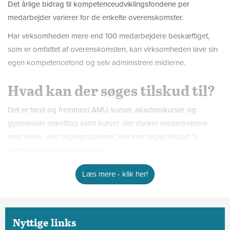
Det årlige bidrag til kompetenceudviklingsfondene per
medarbejder varierer for de enkelte overenskomster.
Har virksomheden mere end 100 medarbejdere beskæftiget,
som er omfattet af overenskomsten, kan virksomheden lave sin
egen kompetencefond og selv administrere midlerne.
Hvad kan der søges tilskud til?
Det er først og fremmest AMU-kurser, akademikurser og
gymnasiale enkeltfag samt kurser, der styrker medarbejdere
med læse- eller regneproblemer, der kan søges tilskud til
gennem kompetencefondene.
Det varierer fra fond til fond, hvordan der ansøges.
Læs mere - klik her!
Hvordan kommer du videre?
Første step for dig, der endnu ikke benytter kompetencefonde,
Nyttige links
er, at søge oplysninger om netop jeres kompetencefond inden