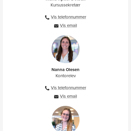
Kursussekretær
Vis telefonnummer
91333303
Vis email
mrd@ah.dk
Nanna Olesen
Kontorelev
Vis telefonnummer
2710 0129
Vis email
nole@ah.dk