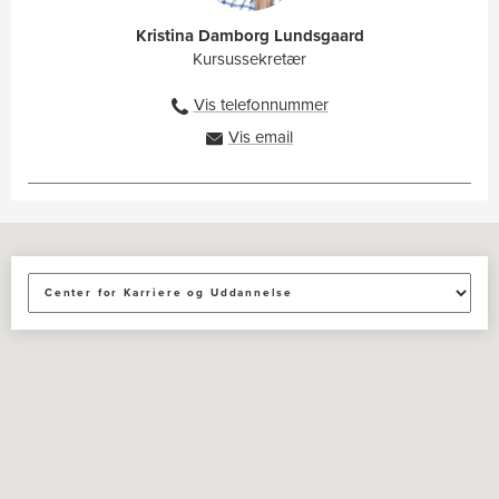
Kristina Damborg Lundsgaard
Kursussekretær
Vis telefonnummer
27886014
Vis email
kklu@ah.dk