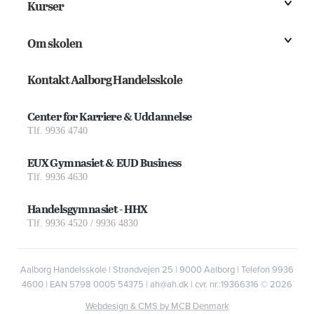
Kurser
Om skolen
Kontakt Aalborg Handelsskole
Center for Karriere & Uddannelse
Tlf. 9936 4740
EUX Gymnasiet & EUD Business
Tlf. 9936 4630
Handelsgymnasiet - HHX
Tlf. 9936 4520 / 9936 4830
Aalborg Handelsskole | Strandvejen 25 | 9000 Aalborg | Telefon 9936
4600 | EAN 5798 0005 54375 | ah@ah.dk | cvr. nr.:19366316
© 2026
Webdesign & CMS by MCB Denmark