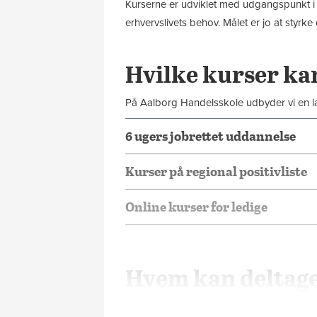
Kurserne er udviklet med udgangspunkt i d
erhvervslivets behov. Målet er jo at styrk
Hvilke kurser kan
På Aalborg Handelsskole udbyder vi en 
6 ugers jobrettet uddannelse
Kurser på regional positivliste
Online kurser for ledige
Hvem kan deltag
Jeg er faglært, ufaglært eller 