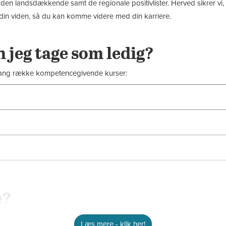
en landsdækkende samt de regionale positivlister. Herved sikrer vi,
e din viden, så du kan komme videre med din karriere.
 jeg tage som ledig?
lang række kompetencegivende kurser:
e?
har en kort videregående uddannelse
Læs mere - klik her!