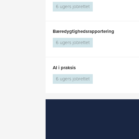
6 ugers jobrettet
Bæredygtighedsrapportering
6 ugers jobrettet
AI i praksis
6 ugers jobrettet