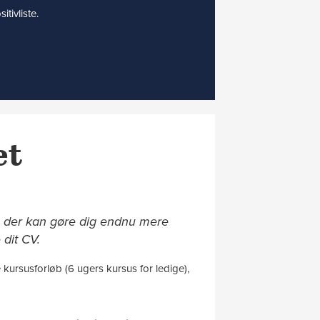
tivliste.
et
us, der kan gøre dig endnu mere
 dit CV.
kursusforløb (6 ugers kursus for ledige),