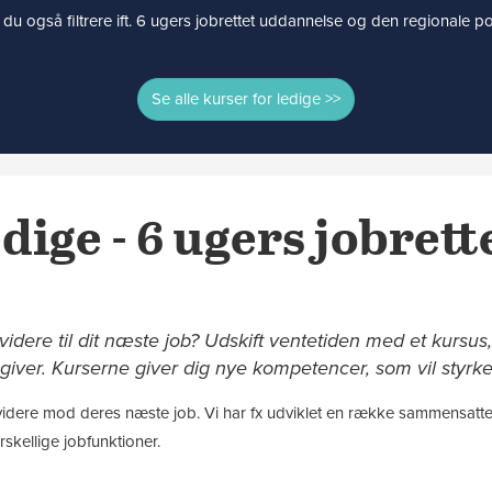
du også filtrere ift. 6 ugers jobrettet uddannelse og den regionale posi
Se alle kurser for ledige >>
dige - 6 ugers jobrett
 videre til dit næste job? Udskift ventetiden med et kurs
iver. Kurserne giver dig nye kompetencer, som vil styrke
 videre mod deres næste job. Vi har fx udviklet en række sammensatte 
rskellige jobfunktioner.