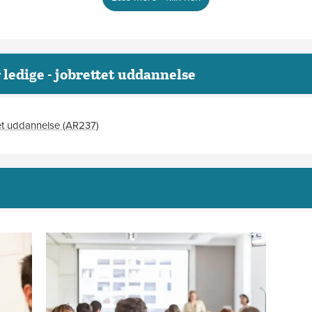
else
 ledige - jobrettet uddannelse
tet uddannelse (AR237)
ursus?