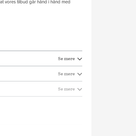
 at vores tilbud går hånd i hånd med
Se mere
Se mere
Se mere
Se mere