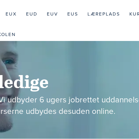
EUX
EUD
EUV
EUS
LÆREPLADS
KU
KOLEN
ledige
Vi udbyder 6 ugers jobrettet uddannelse
 kurserne udbydes desuden online.