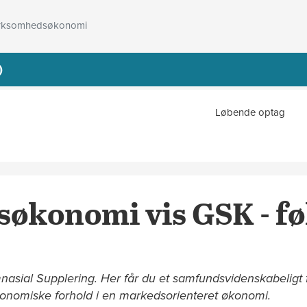
rksomhedsøkonomi
)
Løbende optag
konomi vis GSK - føl
ial Supplering. Her får du et samfundsvidenskabeligt fa
nomiske forhold i en markedsorienteret økonomi.