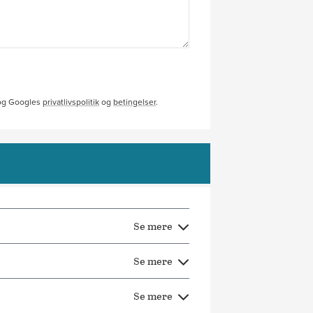
 og Googles
privatlivspolitik
og
betingelser
.
Se mere
Se mere
Se mere