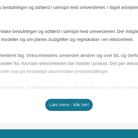
beslutninger og adfærd i samspil med omverdenen. I faget arbejdes de
nomiske beslutninger og adfærd i samspil med omverdenen. Der ind
e modeller og om planer, budgetter og regnskaber i en virksomhed.
enteret fag. Virksomhedens omverden ændrer sig over tid, og derfor
modeller for, hvordan virksomheder bør handle i praksis. Det gør virk
krete svar på forskellige økonomiske problemstillinger.
en virksomheds grundlæggende økonomiske forhold og vurderer deres
rktøjer.
Læs mere - klik her!
 virksomhedsøkonomi?