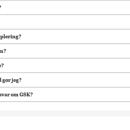
?
pplering?
en?
e?
 gør jeg?
l/svar om GSK?