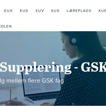
EUX
EUD
EUV
EUS
LÆREPLADS
KU
KOLEN
­Supplering - GS
lg mellem flere GSK fag