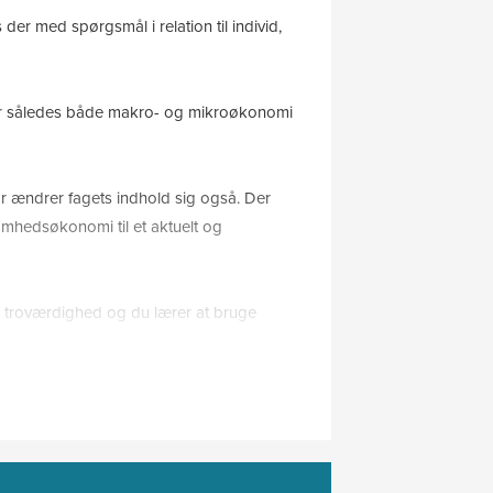
r med spørgsmål i relation til individ,
går således både makro- og mikroøkonomi
 ændrer fagets indhold sig også. Der
somhedsøkonomi til et aktuelt og
 troværdighed og du lærer at bruge