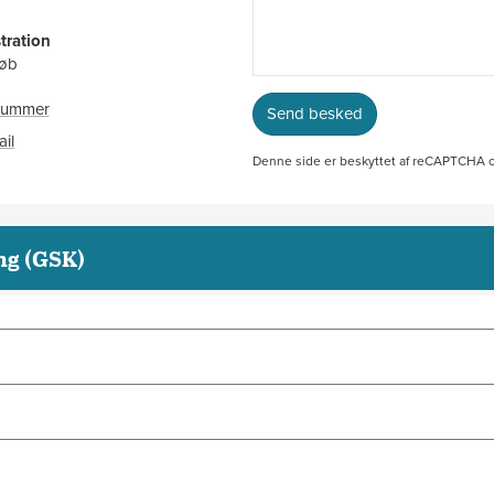
tration
løb
nnummer
Send besked
99364740
ail
kontakt_adm@ah.dk
Denne side er beskyttet af reCAPTCHA
ng (GSK)