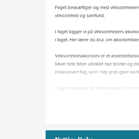
Faget beskæftiger sig med virksomheders 
virksomhed og samfund.
I faget kigger vi på virksomheders øko
i faget. Her lærer du bl.a. om økonomisk
Virksomhedsøkonomi er et anvendelsesori
bliver hele tiden udviklet nye teorier og 
praksisnært fag, som i høj grad giver kon
I faget indsamler du informationer om 
relevante matematiske redskaber og IT-væ
Hvad lærer du i
At tænke økonomisk
At finde udfordringer