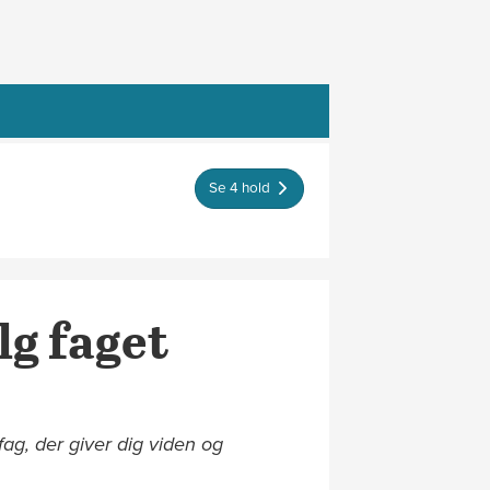
Se 4 hold
g faget
g, der giver dig viden og