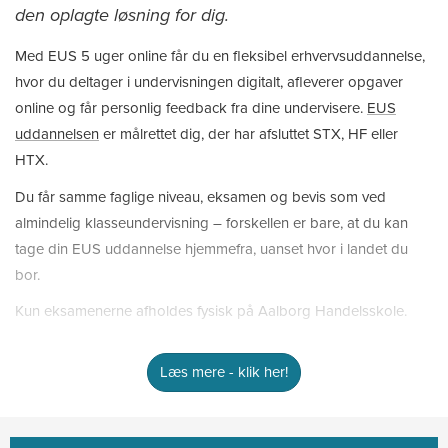
den oplagte løsning for dig.
Med EUS 5 uger online får du en fleksibel erhvervsuddannelse,
hvor du deltager i undervisningen digitalt, afleverer opgaver
online og får personlig feedback fra dine undervisere.
EUS
uddannelsen
er målrettet dig, der har afsluttet STX, HF eller
HTX.
Du får samme faglige niveau, eksamen og bevis som ved
almindelig klasseundervisning – forskellen er bare, at du kan
tage din EUS uddannelse hjemmefra, uanset hvor i landet du
bor.
Kun eksamenerne afholdes fysisk på Aalborg Handelsskole.
Læs mere - klik her!
Hvad er EUS Online?
Se mere
Hvorfor vælge EUS Online?
Se mere