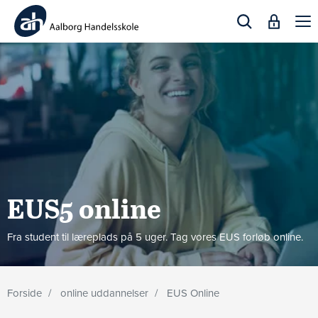
Togg
navi
EUS5 online
Fra student til læreplads på 5 uger. Tag vores EUS forløb online.
Forside
online uddannelser
EUS Online