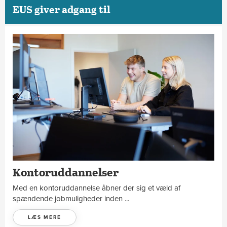
EUS giver adgang til
Sådan fungerer et EUS Online forløb
Se mere
Hvem kan tage EUS Online?
Se mere
Tekniske krav til udstyr
Se mere
Sådan tilmelder du dig EUS Online
Se mere
Kontoruddannelser
Med en kontoruddannelse åbner der sig et væld af
spændende jobmuligheder inden ...
LÆS MERE