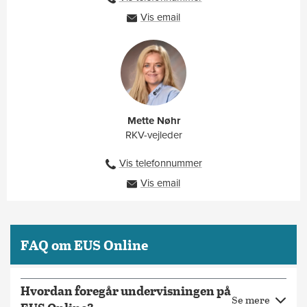
91333301
Vis email
hkbo@ah.dk
Mette Nøhr
RKV-vejleder
Vis telefonnummer
60294670
Vis email
men@ah.dk
FAQ om EUS Online
Hvordan foregår undervisningen på
Se mere