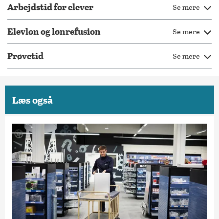
Arbejdstid for elever
Se mere
Elevløn og lønrefusion
Se mere
Prøvetid
Se mere
Læs også