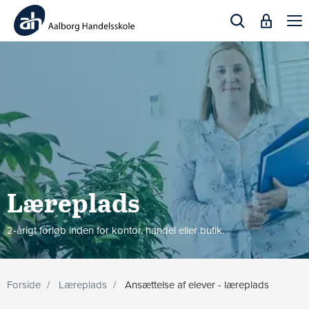
Togg
navi
Læreplads
2-årigt forløb inden for kontor, handel eller butik.
Forside
Læreplads
Ansættelse af elever - læreplads