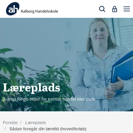
Togg
navi
Læreplads
2-årigt forløb inden for kontor, handel eller butik.
Forside
Læreplads
Sådan foregår din læretid (hovedforløb)