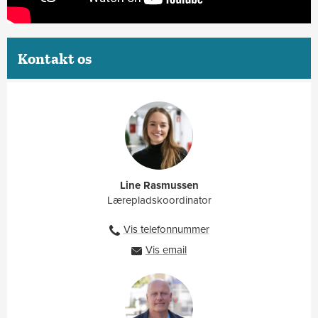
Kontakt os
Line Rasmussen
Lærepladskoordinator
Vis telefonnummer
27100136
Vis email
linr@ah.dk