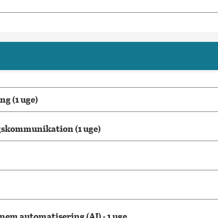
g (1 uge)
gskommunikation (1 uge)
m automatisering (AI) - 1 uge