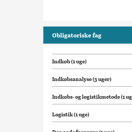
Obligatoriske fag
Indkøb (1 uge)
Indkøbsanalyse (3 uger)
Indkøbs- og logistikmetode (1 ug
Logistik (1 uge)
Den gode fagprøve (1 uge)