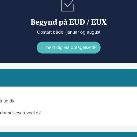
Begynd på EUD / EUX
Opstart både i januar og august
Tilmeld dig via optagelse.dk
å ug.dk
ddannelsesnævnet.dk