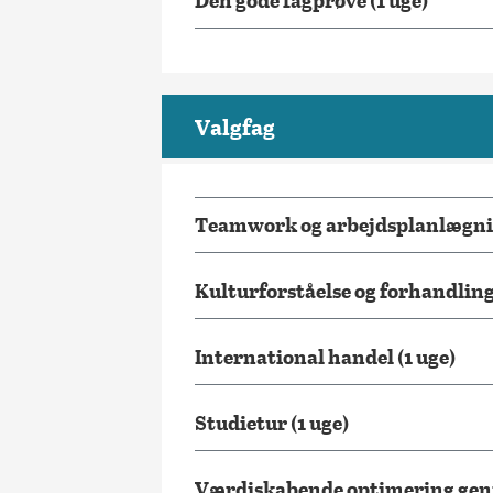
Valgfag
Teamwork og arbejdsplanlægnin
Kulturforståelse og forhandlin
International handel (1 uge)
Studietur (1 uge)
Værdiskabende optimering genne