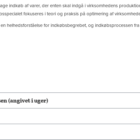
e indkøb af varer, der enten skal indgå i virksomhedens produktion, 
øbsspecialet fokuseres i teori og praksis på optimering af virksomhe
en helhedsforståelse for indkøbsbegrebet, og indkøbsprocessen fra 
n (angivet i uger)