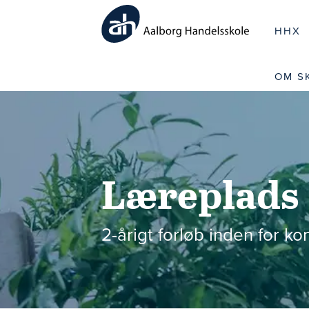
HHX
OM S
Læreplads
2-årigt forløb inden for kon