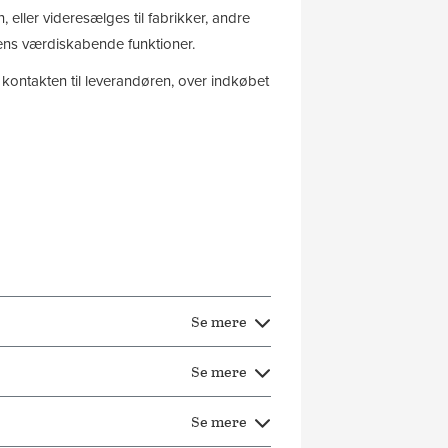
eller videresælges til fabrikker, andre
dens værdiskabende funktioner.
kontakten til leverandøren, over indkøbet
Se mere
Se mere
Se mere