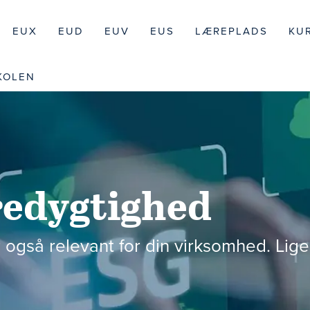
EUX
EUD
EUV
EUS
LÆREPLADS
KU
KOLEN
redygtighed
gså relevant for din virksomhed. Lige