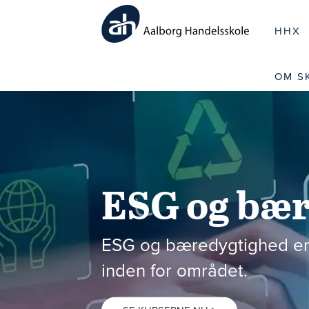
HHX
OM S
ESG og bæ
ESG og bæredygtighed er o
inden for området.