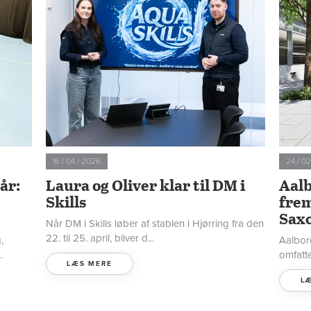
16 / 04 / 2026
24 / 0
år:
Laura og Oliver klar til DM i
Aalb
Skills
frem
Sax
Når DM i Skills løber af stablen i Hjørring fra den
22. til 25. april, bliver d...
,
Aalbor
.
omfatt
LÆS MERE
L