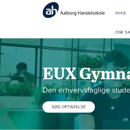
HHX
OM S
EUX Gymna
Den erhvervsfaglige stu
SØG OPTAGELSE