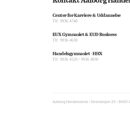
Center for Karriere & Uddannelse
Tlf. 9936 4740
EUX Gymnasiet & EUD Business
Tlf. 9936 4630
Handelsgymnasiet - HHX
Tlf. 9936 4520 / 9936 4830
Aalborg Handelsskole | Strandvejen 25 | 9000 