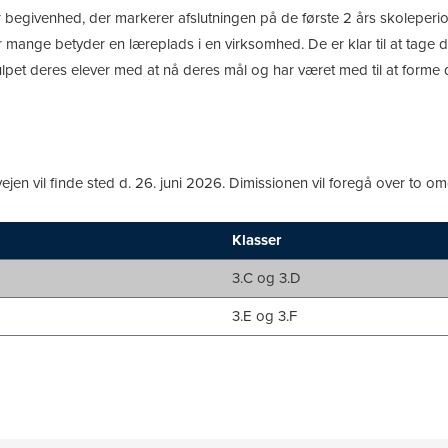
egivenhed, der markerer afslutningen på de første 2 års skoleperiode
som for mange betyder en læreplads i en virksomhed. De er klar til at t
julpet deres elever med at nå deres mål og har været med til at forme 
ejen vil finde sted d. 26. juni 2026. Dimissionen vil foregå over to o
Klasser
3.C og 3.D
3.E og 3.F