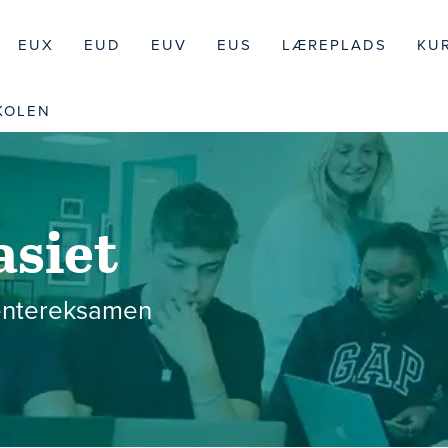
EUX
EUD
EUV
EUS
LÆREPLADS
KU
KOLEN
siet
dentereksamen