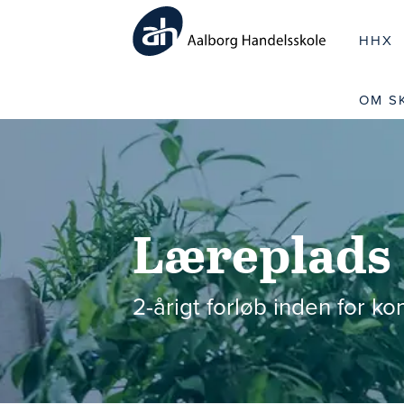
HHX
OM S
Læreplads
2-årigt forløb inden for kon