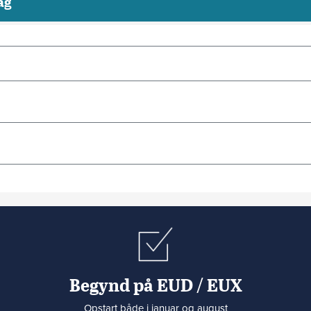
ag
Begynd på EUD / EUX
Opstart både i januar og august