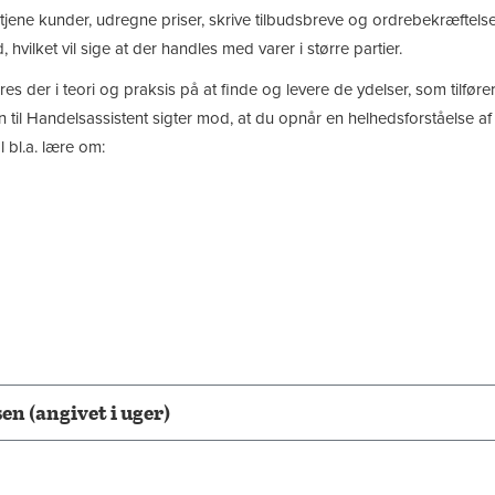
tjene kunder, udregne priser, skrive tilbudsbreve og ordrebekræfte
 hvilket vil sige at der handles med varer i større partier.
res der i teori og praksis på at finde og levere de ydelser, som tilfø
il Handelsassistent sigter mod, at du opnår en helhedsforståelse a
l bl.a. lære om:
n (angivet i uger)