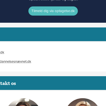
Tilmeld dig via optagelse.dk
.dk
ddannelsesnævnet.dk
takt os