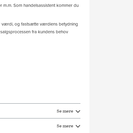
lser m.m. Som handelsassistent kommer du
rer værdi, og fastsætte værdiens betydning
f salgsprocessen fra kundens behov
Se mere
Se mere