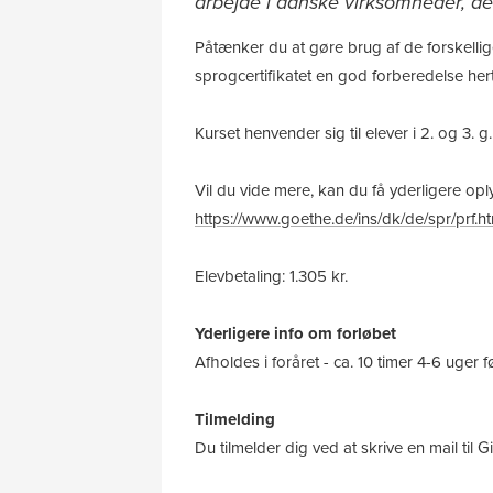
arbejde i danske virksomheder, d
Påtænker du at gøre brug af de forskelli
sprogcertifikatet en god forberedelse herti
Kurset henvender sig til elever i 2. og 3.
Vil du vide mere, kan du få yderligere opl
https://www.goethe.de/ins/dk/de/spr/prf.h
Elevbetaling: 1.305 kr.
Yderligere info om forløbet
Afholdes i foråret - ca. 10 timer 4-6 uger 
Tilmelding
Du tilmelder dig ved at skrive en mail til Gi