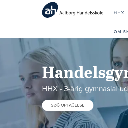
HHX
OM S
Handelsgy
HHX - 3-årig gymnasial u
SØG OPTAGELSE