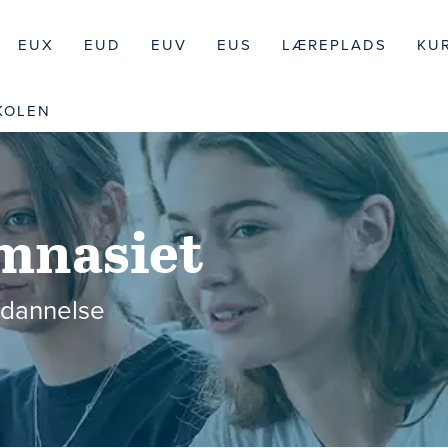
EUX
EUD
EUV
EUS
LÆREPLADS
KU
KOLEN
mnasiet
ddannelse