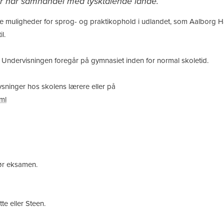
er har samhandel med tysktalende lande.
ge muligheder for sprog- og praktikophold i udlandet, som Aalborg 
l.
 g. Undervisningen foregår på gymnasiet inden for normal skoletid.
ysninger hos skolens lærere eller på
tml
før eksamen.
tte eller Steen.