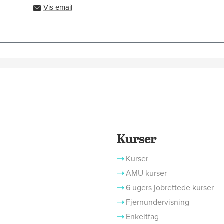
Vis email
sfvv@ah.dk
Kurser
Kurser
AMU kurser
6 ugers jobrettede kurser
Fjernundervisning
Enkeltfag