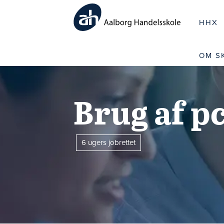
HHX
OM S
Brug af p
6 ugers jobrettet