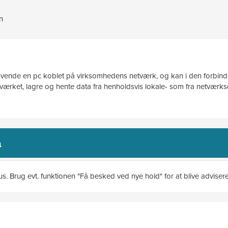
n
anvende en pc koblet på virksomhedens netværk, og kan i den forbinde
ærket, lagre og hente data fra henholdsvis lokale- som fra netværksd
n
sus. Brug evt. funktionen "Få besked ved nye hold" for at blive adviser