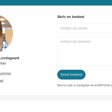
Skriv en besked
 Lundsgaard
etær
nnummer
Send besked
27886014
ail
klu@ah.dk
Denne side er beskyttet af reCAPTCHA