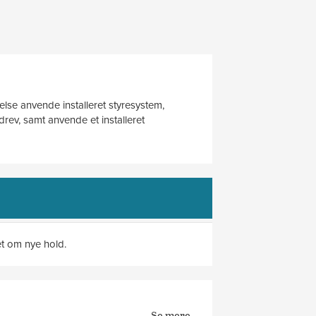
lse anvende installeret styresystem,
rev, samt anvende et installeret
et om nye hold.
Se mere