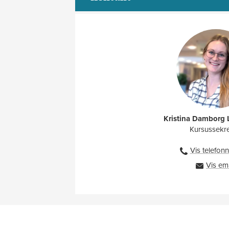
Kristina Damborg
Kursussekr
Vis telefo
Vis em
k