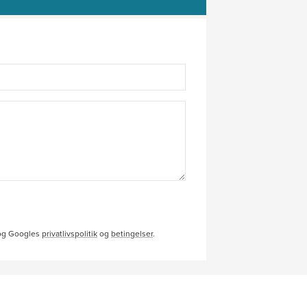
 og Googles
privatlivspolitik
og
betingelser
.