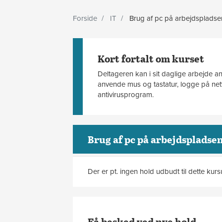
Forside
IT
Brug af pc på arbejdspladse
Kort fortalt om kurset
Deltageren kan i sit daglige arbejde 
anvende mus og tastatur, logge på netv
antivirusprogram.
Brug af pc på arbejdspladse
Der er pt. ingen hold udbudt til dette kur
Få besked ved nye hold