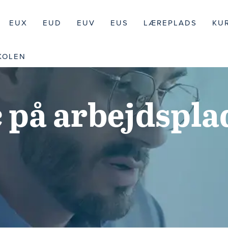
EUX
EUD
EUV
EUS
LÆREPLADS
KU
KOLEN
c på arbejdspl