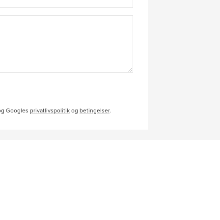
 og Googles
privatlivspolitik
og
betingelser
.