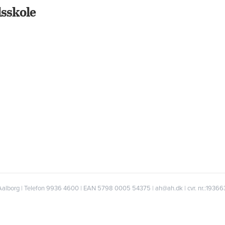
sskole
Aalborg | Telefon 9936 4600 | EAN 5798 0005 54375 | ah@ah.dk | cvr. nr.:1936