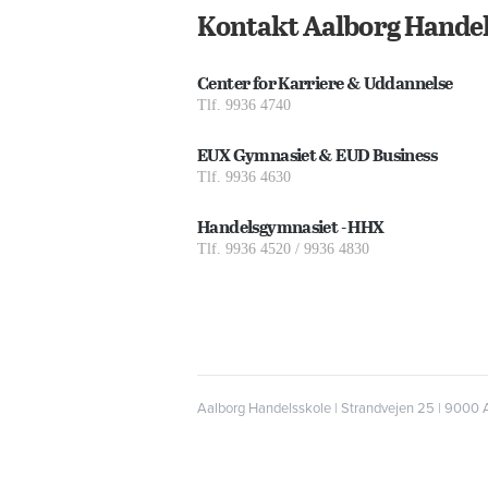
Kontakt Aalborg Handel
Center for Karriere & Uddannelse
Tlf. 9936 4740
EUX Gymnasiet & EUD Business
Tlf. 9936 4630
Handelsgymnasiet - HHX
Tlf. 9936 4520 / 9936 4830
Aalborg Handelsskole | Strandvejen 25 | 9000 