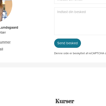
 Lundsgaard
etær
nnummer
Send besked
27886014
ail
klu@ah.dk
Denne side er beskyttet af reCAPTCHA
Kurser