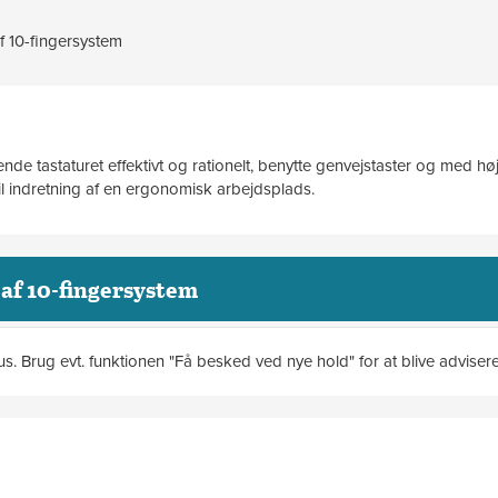
f 10-fingersystem
de tastaturet effektivt og rationelt, benytte genvejstaster og med hø
il indretning af en ergonomisk arbejdsplads.
af 10-fingersystem
sus. Brug evt. funktionen "Få besked ved nye hold" for at blive adviser