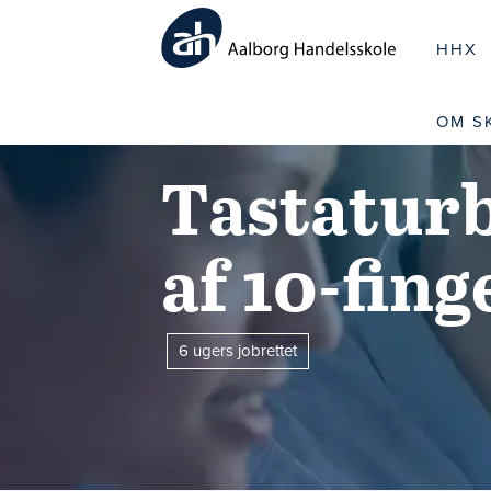
HHX
OM S
Tastaturb
af 10-fin
6 ugers jobrettet