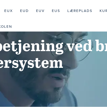
EUX
EUD
EUV
EUS
LÆREPLADS
KU
KOLEN
etjening ved b
gersystem