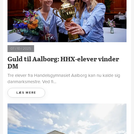
07 / 10 / 2025
Guld til Aalborg: HHX-elever vinder
DM
Tre elever fra Handelsgymnasiet Aalborg kan nu kalde sig
danmarksmestre. Ved fi...
LÆS MERE