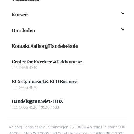
Kurser
Om skolen
Kontakt Aalborg Handelsskole
Center for Karriere & Uddannelse
Tlf. 9936 4740
EUX Gymnasiet & EUD Business
Tlf. 9936 4630
Handelsgymnasiet - HHX
Tlf. 9936 4520 / 9936 4830
Aalborg Handelsskole | Strandvejen 25 | 9000 Aalborg | Telefon 9936
4600 | EAN 5798 0005 54375 | ah@ah.dk | cvr. nr.:19366316
© 2026