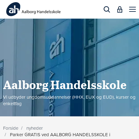
Togg
navi
Aalborg Handels­skole
Vi udbyder ungdomsuddannelser (HHX, EUX og EUD), kurser og
enkeltfag
Forside
nyheder
Parker GRATIS ved AALBORG HANDELSSKOLE i