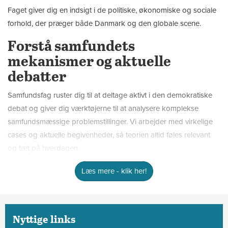
Faget giver dig en indsigt i de politiske, økonomiske og sociale
forhold, der præger både Danmark og den globale scene.
Forstå samfundets
mekanismer og aktuelle
debatter
Samfundsfag ruster dig til at deltage aktivt i den demokratiske
debat og giver dig værktøjerne til at analysere komplekse
samfundsmæssige problemstillinger. Vi arbejder med virkelige
cases og aktuelle begivenheder, så teorien altid føles relevant
og tæt på hverdagen.
Læs mere - klik her!
I samfundsfag arbejder du med:
Politik: Lær om det politiske system i Danmark, partierne
og hvordan beslutninger bliver truffet – fra Christiansborg
til EU.
Nyttige links
Økonomi: Få styr på de økonomiske kredsløb,