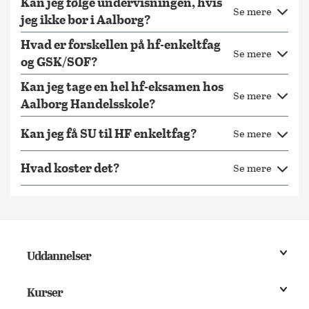
Kan jeg følge undervisningen, hvis
online.
Se mere
jeg ikke bor i Aalborg?
Personlig feedback: Selvom du tager faget online, har du
Hvad er forskellen på hf-enkeltfag
altid adgang til vores dygtige undervisere, der kan hjælpe
Se mere
og GSK/SOF?
dig.
Eksamen i Aalborg: Forløbet afsluttes med eksamen i
Kan jeg tage en hel hf-eksamen hos
Se mere
Aalborg.
Aalborg Handelsskole?
Kan jeg få SU til HF enkeltfag?
Se mere
Hvad koster det?
Se mere
Uddannelser
Kurser