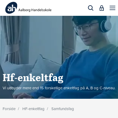
Togg
navi
Hf-enkeltfag
Vi udbyder mere end 15 forskellige enkeltfag på A, B og C-niveau.
Forside
HF-enkeltfag
Samfundsfag