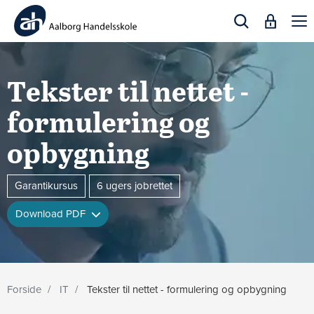
Togg
navi
Tekster til nettet -
formulering og
opbygning
Garantikursus
6 ugers jobrettet
Download PDF
Forside
IT
Tekster til nettet - formulering og opbygning