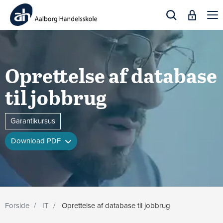
Togg
navi
Oprettelse af database
til jobbrug
Garantikursus
Download PDF
Forside
IT
Oprettelse af database til jobbrug