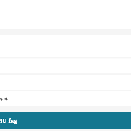
pe):
MU-fag