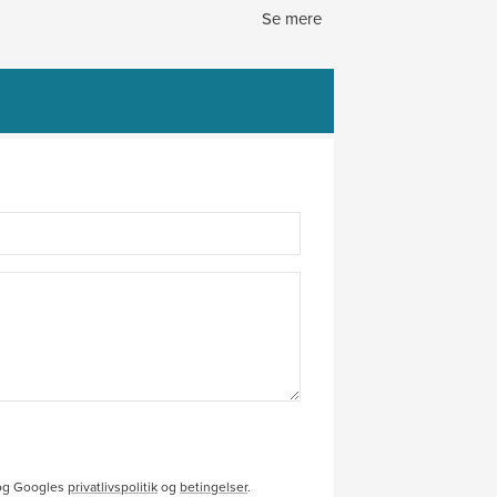
Se mere
 og Googles
privatlivspolitik
og
betingelser
.