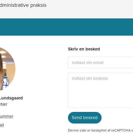
dministrative praksis
Skriv en besked
 Lundsgaard
etær
nnummer
Send besked
27886014
ail
klu@ah.dk
Denne side er beskyttet af reCAPTCHA