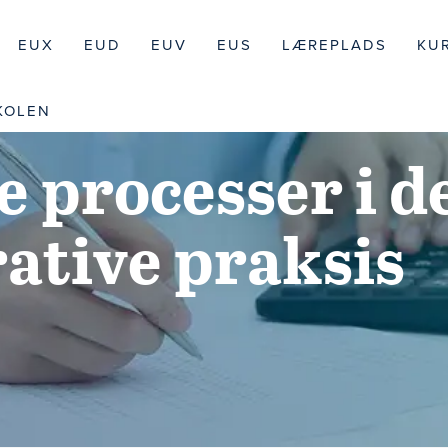
EUX
EUD
EUV
EUS
LÆREPLADS
KU
KOLEN
e processer i d
ative praksis