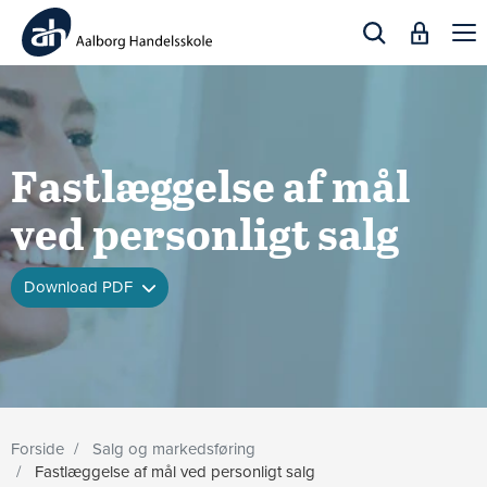
Togg
navi
Fastlæggelse af mål
ved personligt salg
Download PDF
Forside
Salg og markedsføring
Fastlæggelse af mål ved personligt salg