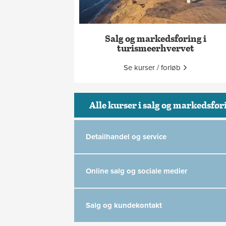
Salg og markedsføring i
turismeerhvervet
Se kurser / forløb
Alle kurser i salg og markedsfør
Detailhandel og service
Online salg og sociale medier
Salg og kundekontakt