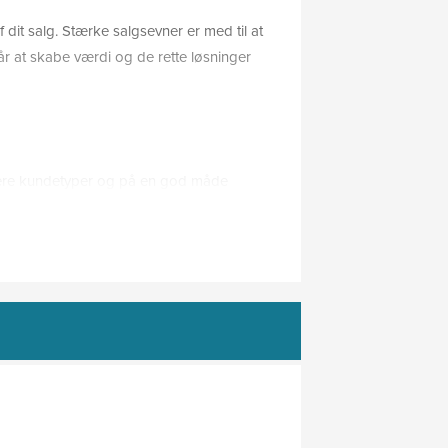
dit salg. Stærke salgsevner er med til at
år at skabe værdi og de rette løsninger
cere kundetyper og på en god måde
, radiospot, tv-reklamer etc., men
omheder bruger i dag digital markedsføring
rsus