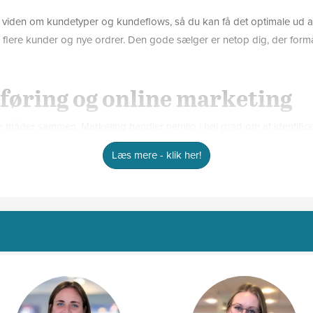
g viden om kundetyper og kundeflows, så du kan få det optimale ud af 
få flere kunder og nye ordrer. Den gode sælger er netop dig, der form
føring og online marketing
måder sammen. Marketing handler nemlig i høj grad om at identifi
er virksomhed. Det kan ske via traditionelle medier som fx annoncer
Læs mere - klik her!
tivt at markedsføre sig online via web og sociale medier. Mange virks
der vi også kurser i marketing inden for fx
algs- eller markedsføringsku