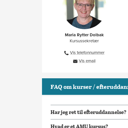
Har din virksomhed brug for et skrædder­s
virksomheds ønsker og behov.
Maria Rytter Dolbak
Kursussekretær
Vis telefonnummer
91333303
Vis email
mrd@ah.dk
FAQ om kurser / efteruddan
Har jeg ret til efteruddannelse?
Hvad er et AMU kursus?