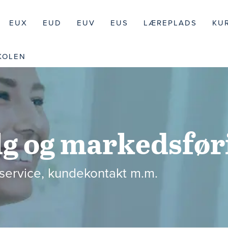
EUX
EUD
EUV
EUS
LÆREPLADS
KU
KOLEN
alg og markedsfør
 service, kundekontakt m.m.