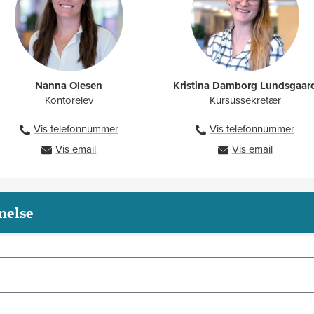
yet kursus målrettet jeres sælgere eller markedsføringsteam, udvikler
Nanna Olesen
Kristina Damborg Lundsgaar
Kontorelev
Kursussekretær
Vis telefonnummer
Vis telefonnummer
2710 0129
27886014
Vis email
Vis email
nole@ah.dk
kklu@ah.dk
nelse