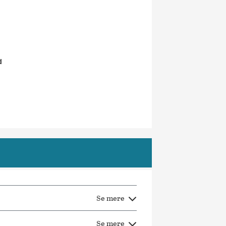
 vi gerne kurser rettet mod netop jeres
d
Se mere
Se mere