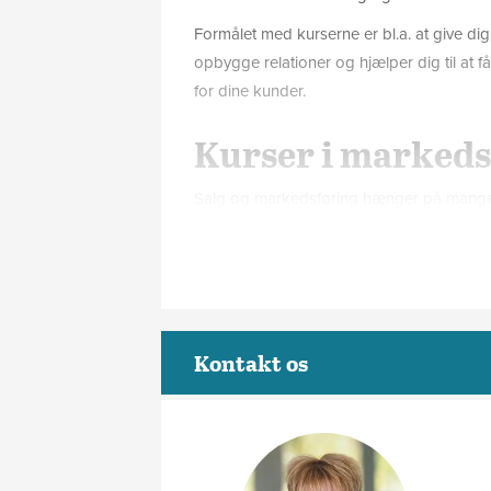
Formålet med kurserne er bl.a. at give di
opbygge relationer og hjælper dig til at 
for dine kunder.
Kurser i markeds
Salg og markedsføring hænger på mange 
skabe opmærksomhed om sine produkter ell
digitaliseringen har også gjort det effek
til at nå deres målgrupper, og derfor udby
Online markedsføring
Sociale medier som salgskanal
Kontakt os
e-handel
e-mail marketing
Få et målrettet s