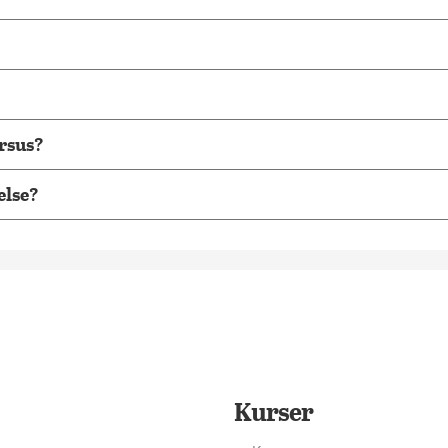
ursus?
else?
Kurser