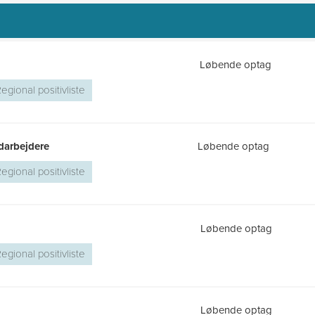
Løbende optag
egional positivliste
darbejdere
Løbende optag
egional positivliste
Løbende optag
egional positivliste
Løbende optag