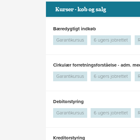
Kurser - køb og salg
Bæredygtigt indkøb
Garantikursus
6 ugers jobrettet
R
Cirkulær forretningsforståelse - adm. me
Garantikursus
6 ugers jobrettet
R
Debitorstyring
Garantikursus
6 ugers jobrettet
R
Kreditorstyring