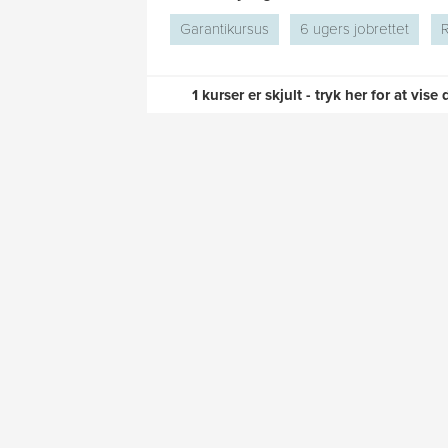
Garantikursus
6 ugers jobrettet
R
1 kurser er skjult - tryk her for at vise
Kursus inden
lagerstyring
Få styr på salgs- og indkøbsfaktur
vigtige funktioner. Her lærer du om
Når du arbejder med salg, indkøb eller reg
korrekt som muligt, da det har stor betydn
På vores kurser kommer vi omkring en la
lager og styringen af disse funktioner.