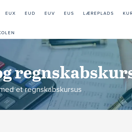
EUX
EUD
EUV
EUS
LÆREPLADS
KU
KOLEN
og regnskabskur
i med et regnskabskursus