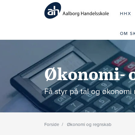
HHX
OM S
Økonomi- 
Få styr på tal og økonom
Forside
Økonomi og regnskab