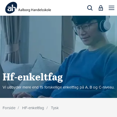
Togg
navi
Hf-enkeltfag
Vi udbyder mere end 15 forskellige enkeltfag på A, B og C-niveau.
Forside
HF-enkeltfag
Tysk