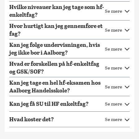
Hvilke niveauer kan jeg tage som hf-
Se mere
Vi kombinerer digitale læringsværktøjer med personlig
enkeltfag?
vejledning fra vores undervisere.
Hvor hurtigt kan jeg gennemføre et
Fuld online fleksibilitet: Al undervisning og materiale er
Se mere
fag?
tilgængeligt digitalt, så du kan læse hjemmefra, uanset om
Kan jeg følge undervisningen, hvis
du bor i Aalborg eller andre steder i landet.
Se mere
jeg ikke bor i Aalborg?
Individuel feedback: Du får løbende vejledning og
feedback på dine opgaver, så du løfter dit sproglige
Hvad er forskellen på hf-enkeltfag
Se mere
niveau og bliver klar til eksamen.
og GSK/SOF?
Fysisk eksamen i Aalborg: Forløbet afsluttes med fysisk
Kan jeg tage en hel hf-eksamen hos
eksamen på vores adresse i Aalborg. Her får du mulighed
Se mere
Aalborg Handelsskole?
for at vise dine mundtlige og skriftlige færdigheder.
Kan jeg få SU til HF enkeltfag?
Se mere
Hvad koster det?
Se mere