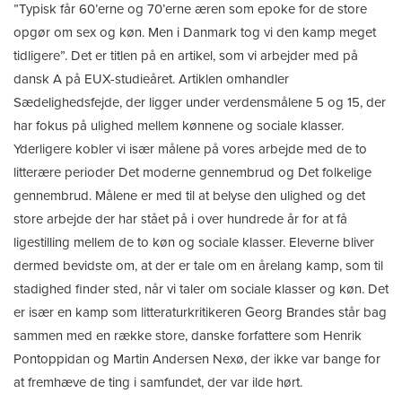
”Typisk får 60’erne og 70’erne æren som epoke for de store
opgør om sex og køn. Men i Danmark tog vi den kamp meget
tidligere”. Det er titlen på en artikel, som vi arbejder med på
dansk A på EUX-studieåret. Artiklen omhandler
Sædelighedsfejde, der ligger under verdensmålene 5 og 15, der
har fokus på ulighed mellem kønnene og sociale klasser.
Yderligere kobler vi især målene på vores arbejde med de to
litterære perioder Det moderne gennembrud og Det folkelige
gennembrud. Målene er med til at belyse den ulighed og det
store arbejde der har stået på i over hundrede år for at få
ligestilling mellem de to køn og sociale klasser. Eleverne bliver
dermed bevidste om, at der er tale om en årelang kamp, som til
stadighed finder sted, når vi taler om sociale klasser og køn. Det
er især en kamp som litteraturkritikeren Georg Brandes står bag
sammen med en række store, danske forfattere som Henrik
Pontoppidan og Martin Andersen Nexø, der ikke var bange for
at fremhæve de ting i samfundet, der var ilde hørt.