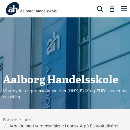
Togg
navi
Aalborg Handels­skole
Vi udbyder ungdomsuddannelser (HHX, EUX og EUD), kurser og
enkeltfag
Forside
AH
Arbejde med verdensmålene i dansk A på EUX-studieåret