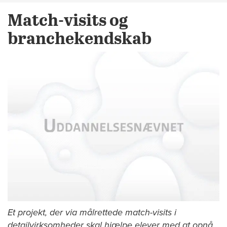
Match-visits og
branchekendskab
Et projekt, der via målrettede match-visits i
detailvirksomheder skal hjælpe elever med at opnå