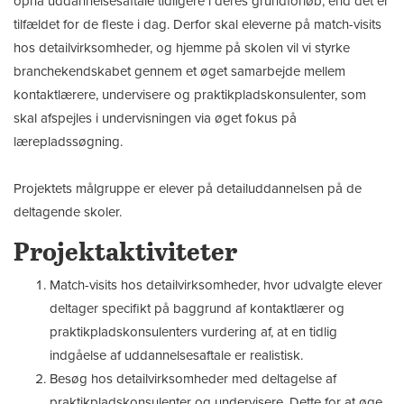
opnå uddannelsesaftale tidligere i deres grundforløb, end det er
tilfældet for de fleste i dag. Derfor skal eleverne på match-visits
hos detailvirksomheder, og hjemme på skolen vil vi styrke
branchekendskabet gennem et øget samarbejde mellem
kontaktlærere, undervisere og praktikpladskonsulenter, som
skal afspejles i undervisningen via øget fokus på
lærepladssøgning.
Projektets målgruppe er elever på detailuddannelsen på de
deltagende skoler.
Projektaktiviteter
Match-visits hos detailvirksomheder, hvor udvalgte elever
deltager specifikt på baggrund af kontaktlærer og
praktikpladskonsulenters vurdering af, at en tidlig
indgåelse af uddannelsesaftale er realistisk.
Besøg hos detailvirksomheder med deltagelse af
praktikpladskonsulenter og undervisere. Dette for at øge