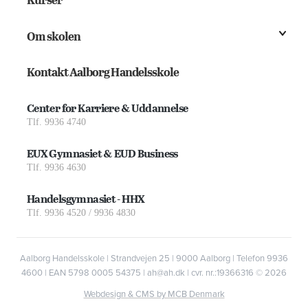
Om skolen
Kontakt Aalborg Handelsskole
Center for Karriere & Uddannelse
Tlf. 9936 4740
EUX Gymnasiet & EUD Business
Tlf. 9936 4630
Handelsgymnasiet - HHX
Tlf. 9936 4520 / 9936 4830
Aalborg Handelsskole | Strandvejen 25 | 9000 Aalborg | Telefon 9936
4600 | EAN 5798 0005 54375 | ah@ah.dk | cvr. nr.:19366316
© 2026
Webdesign & CMS by MCB Denmark