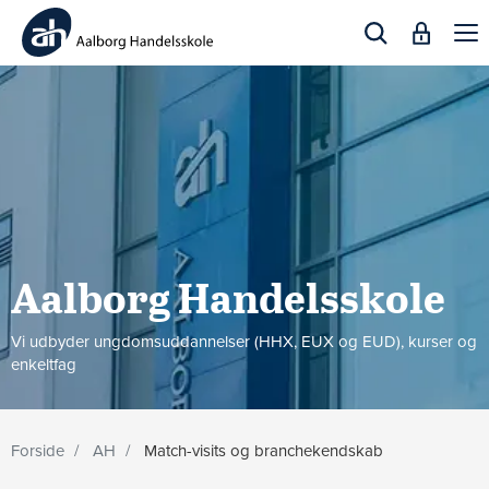
Togg
navi
Aalborg Handels­skole
Vi udbyder ungdomsuddannelser (HHX, EUX og EUD), kurser og
enkeltfag
Forside
AH
Match-visits og branchekendskab