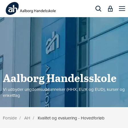
Togg
navi
Aalborg Handels­skole
Vi udbyder ungdomsuddannelser (HHX, EUX og EUD), kurser og
enkeltfag
Forside
AH
Kvalitet og evaluering - Hovedforløb