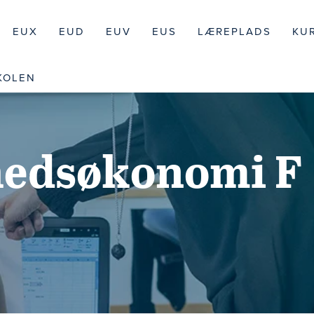
EUX
EUD
EUV
EUS
LÆREPLADS
KU
KOLEN
edsøkonomi F