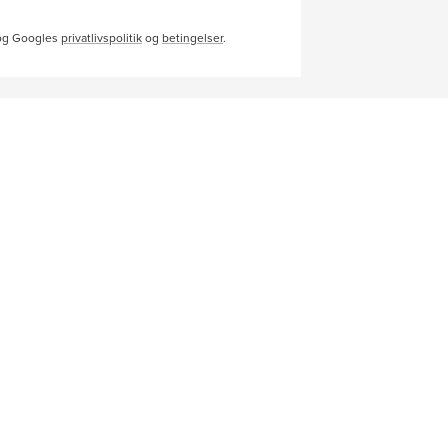
 og Googles
privatlivspolitik
og
betingelser
.