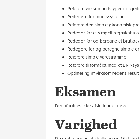
Referere virksomhedstyper og ejer
Redegøre for momssystemet
Referere den simple økonomisk pro
Redegør for et simpelt regnskabs 
Redegør for og beregne et brutto
Redegøre for og beregne simple o
Referere simple varestrømme
Referere til formålet med et ERP-sy
Optimering af virksomhedens result
Eksamen
Der afholdes ikke afsluttende prøve.
Varighed
Du skal påregne at skulle bruge 15 dage f