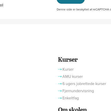
99364740
ail
kontakt_adm@ah.dk
Denne side er beskyttet af reCAPTCHA
Kurser
Kurser
AMU kurser
6 ugers jobrettede kurser
Fjernundervisning
Enkeltfag
Om skolen