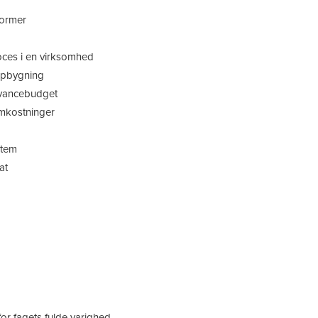
former
ces i en virksomhed
opbygning
avancebudget
mkostninger
stem
at
or fagets fulde varighed.