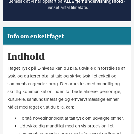
Bemærk at vi har opstart på
ALLE fjernundervisningshold
-
uanset antal tilmeldte.
Info om enkeltfaget
Indhold
I faget Tysk på E-niveau kan du bl.a. udvikle din forståelse af
tysk, og du lærer bl.a. at tale og skrive tysk i et enkelt og
sammenhængende sprog. Der arbejdes med mundtlig og
skriftlig kommunikation inden for både almene, personlige,
kulturelle, samfundsmæssige og erhvervsmæssige emner.
Målet med faget er, at du bl.a. kan:
Forstå hovedindholdet af talt tysk om udvalgte emner,
Udtrykke dig mundtligt med en vis præcision i et
sammenhængende sprog med afgrænset ordforråd