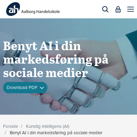
Togg
navi
Benyt AI i din
markedsføring på
sociale medier
Download PDF
Forside
Kunstig intelligens (AI)
Benyt AI i din markedsføring på sociale medier