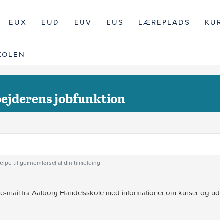
EUX
EUD
EUV
EUS
LÆREPLADS
KU
KOLEN
bejderens jobfunktion
jælpe til gennemførsel af din tilmelding
 e-mail fra Aalborg Handelsskole med informationer om kurser og udd