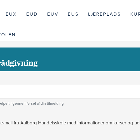
EUX
EUD
EUV
EUS
LÆREPLADS
KU
KOLEN
rådgivning
jælpe til gennemførsel af din tilmelding
 e-mail fra Aalborg Handelsskole med informationer om kurser og udd