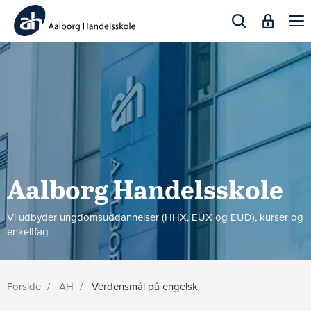
Togg
navi
Aalborg Handels­skole
Vi udbyder ungdomsuddannelser (HHX, EUX og EUD), kurser og
enkeltfag
Forside
AH
Verdensmål på engelsk