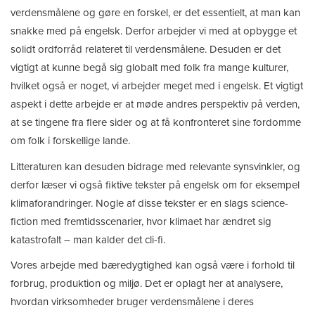
verdensmålene og gøre en forskel, er det essentielt, at man kan
snakke med på engelsk. Derfor arbejder vi med at opbygge et
solidt ordforråd relateret til verdensmålene. Desuden er det
vigtigt at kunne begå sig globalt med folk fra mange kulturer,
hvilket også er noget, vi arbejder meget med i engelsk. Et vigtigt
aspekt i dette arbejde er at møde andres perspektiv på verden,
at se tingene fra flere sider og at få konfronteret sine fordomme
om folk i forskellige lande.
Litteraturen kan desuden bidrage med relevante synsvinkler, og
derfor læser vi også fiktive tekster på engelsk om for eksempel
klimaforandringer. Nogle af disse tekster er en slags science-
fiction med fremtidsscenarier, hvor klimaet har ændret sig
katastrofalt – man kalder det cli-fi.
Vores arbejde med bæredygtighed kan også være i forhold til
forbrug, produktion og miljø. Det er oplagt her at analysere,
hvordan virksomheder bruger verdensmålene i deres