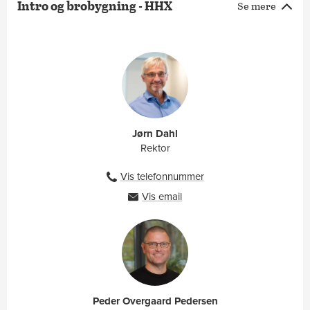
Intro og brobygning - HHX
Se mere
Jørn Dahl
Rektor
Vis telefonnummer
27105929
Vis email
dahl@ah.dk
Peder Overgaard Pedersen