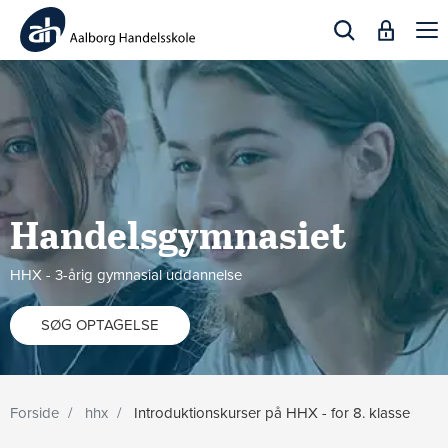
Togg
navi
Handelsgymnasiet
HHX - 3-årig gymnasial uddannelse
SØG OPTAGELSE
Forside
hhx
Introduktionskurser på HHX - for 8. klasse