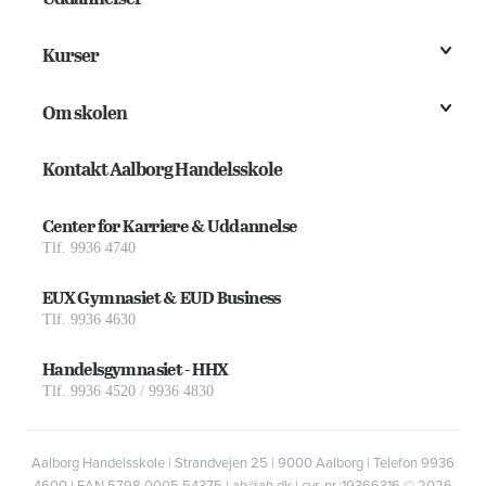
Kurser
Om skolen
Kontakt Aalborg Handelsskole
Center for Karriere & Uddannelse
Tlf. 9936 4740
EUX Gymnasiet & EUD Business
Tlf. 9936 4630
Handelsgymnasiet - HHX
Tlf. 9936 4520 / 9936 4830
Aalborg Handelsskole | Strandvejen 25 | 9000 Aalborg | Telefon 9936
4600 | EAN 5798 0005 54375 | ah@ah.dk | cvr. nr.:19366316
© 2026